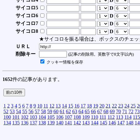
D
サイコロ5
D
サイコロ6
D
サイコロ7
D
サイコロ8
D
★サイコロを振る場合は、ボックスのチェッ
ＵＲＬ
削除キー
(記事の削除用。英数字で8文字以内)
クッキー情報を保存
1652
件の記事があります。
1
2
3
4
5
6
7
8
9
10
11
12
13
14
15
16
17
18
19
20
21
22
23
24
25
2
52
53
54
55
56
57
58
59
60
61
62
63
64
65
66
67
68
69
70
71
72
73
100
101
102
103
104
105
106
107
108
109
110
111
112
113
114
115
134
135
136
137
138
139
140
141
142
143
144
145
146
147
148
14