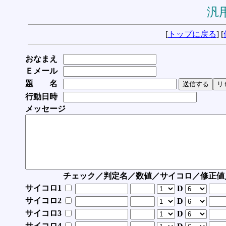
汎用
[
トップに戻る
] [
おなまえ
Ｅメール
題 名
行動日時
メッセージ
チェック／判定名／数値／サイコロ／修正値
サイコロ1
D
サイコロ2
D
サイコロ3
D
サイコロ4