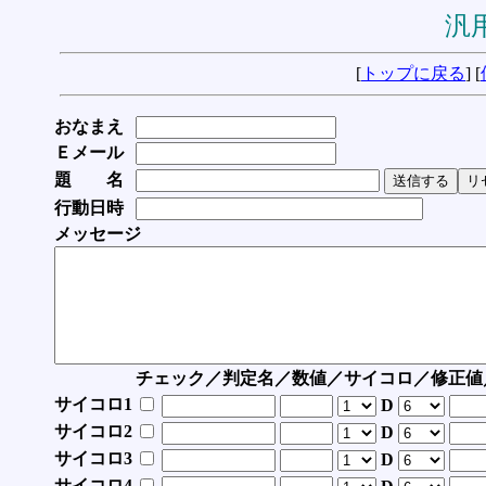
汎用
[
トップに戻る
] [
おなまえ
Ｅメール
題 名
行動日時
メッセージ
チェック／判定名／数値／サイコロ／修正値
サイコロ1
D
サイコロ2
D
サイコロ3
D
サイコロ4