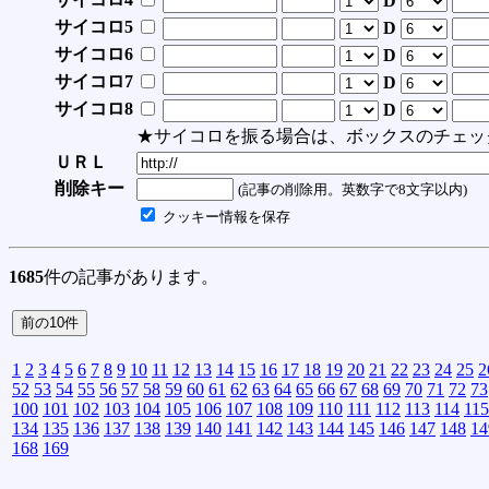
D
サイコロ5
D
サイコロ6
D
サイコロ7
D
サイコロ8
D
★サイコロを振る場合は、ボックスのチェッ
ＵＲＬ
削除キー
(記事の削除用。英数字で8文字以内)
クッキー情報を保存
1685
件の記事があります。
1
2
3
4
5
6
7
8
9
10
11
12
13
14
15
16
17
18
19
20
21
22
23
24
25
2
52
53
54
55
56
57
58
59
60
61
62
63
64
65
66
67
68
69
70
71
72
73
100
101
102
103
104
105
106
107
108
109
110
111
112
113
114
115
134
135
136
137
138
139
140
141
142
143
144
145
146
147
148
14
168
169