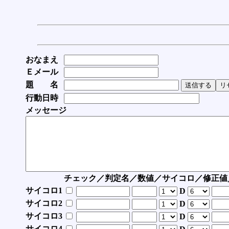
おなまえ
Ｅメール
題 名
行動日時
メッセージ
チェック／判定名／数値／サイコロ／修正値
サイコロ1
D
サイコロ2
D
サイコロ3
D
サイコロ4