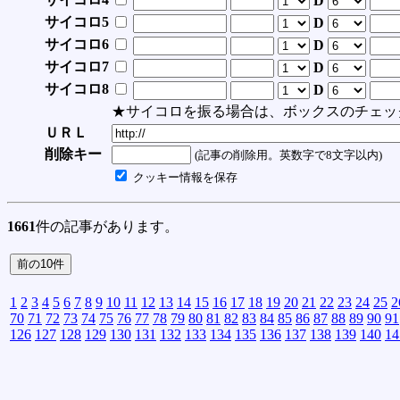
D
サイコロ5
D
サイコロ6
D
サイコロ7
D
サイコロ8
D
★サイコロを振る場合は、ボックスのチェッ
ＵＲＬ
削除キー
(記事の削除用。英数字で8文字以内)
クッキー情報を保存
1661
件の記事があります。
1
2
3
4
5
6
7
8
9
10
11
12
13
14
15
16
17
18
19
20
21
22
23
24
25
2
70
71
72
73
74
75
76
77
78
79
80
81
82
83
84
85
86
87
88
89
90
91
126
127
128
129
130
131
132
133
134
135
136
137
138
139
140
14