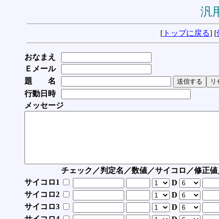
汎用
[
トップに戻る
] [
おなまえ
Ｅメール
題 名
行動日時
メッセージ
チェック／判定名／数値／サイコロ／修正値
サイコロ1
D
サイコロ2
D
サイコロ3
D
サイコロ4