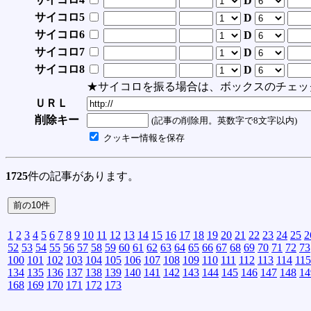
D
サイコロ5
D
サイコロ6
D
サイコロ7
D
サイコロ8
D
★サイコロを振る場合は、ボックスのチェッ
ＵＲＬ
削除キー
(記事の削除用。英数字で8文字以内)
クッキー情報を保存
1725
件の記事があります。
1
2
3
4
5
6
7
8
9
10
11
12
13
14
15
16
17
18
19
20
21
22
23
24
25
2
52
53
54
55
56
57
58
59
60
61
62
63
64
65
66
67
68
69
70
71
72
73
100
101
102
103
104
105
106
107
108
109
110
111
112
113
114
115
134
135
136
137
138
139
140
141
142
143
144
145
146
147
148
14
168
169
170
171
172
173