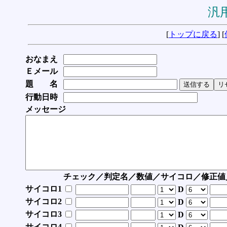
汎用
[
トップに戻る
] [
おなまえ
Ｅメール
題 名
行動日時
メッセージ
チェック／判定名／数値／サイコロ／修正値
サイコロ1
D
サイコロ2
D
サイコロ3
D
サイコロ4