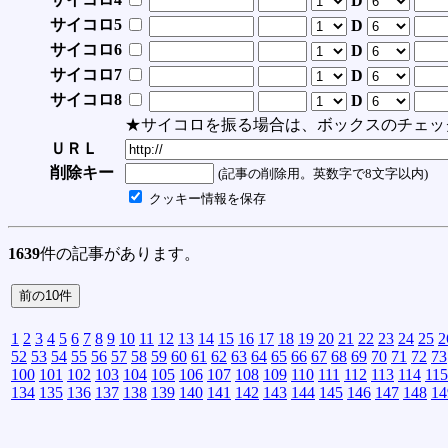
D
サイコロ5
D
サイコロ6
D
サイコロ7
D
サイコロ8
D
★サイコロを振る場合は、ボックスのチェッ
ＵＲＬ
削除キー
(記事の削除用。英数字で8文字以内)
クッキー情報を保存
1639
件の記事があります。
1
2
3
4
5
6
7
8
9
10
11
12
13
14
15
16
17
18
19
20
21
22
23
24
25
2
52
53
54
55
56
57
58
59
60
61
62
63
64
65
66
67
68
69
70
71
72
73
100
101
102
103
104
105
106
107
108
109
110
111
112
113
114
115
134
135
136
137
138
139
140
141
142
143
144
145
146
147
148
14