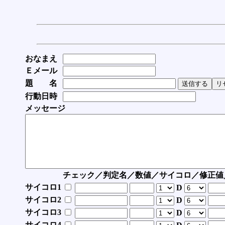
おなまえ
Ｅメール
題 名
行動日時
メッセージ
チェック／判定名／数値／サイコロ／修正値
サイコロ1
D
サイコロ2
D
サイコロ3
D
サイコロ4