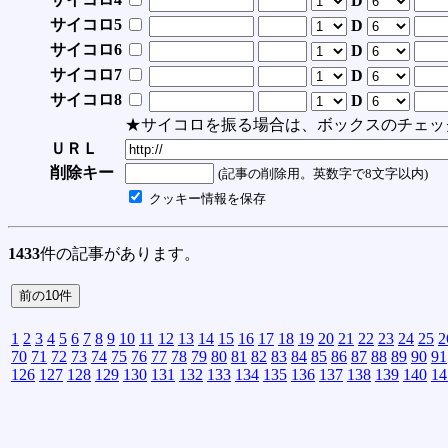
D
サイコロ5
D
サイコロ6
D
サイコロ7
D
サイコロ8
D
★サイコロを振る場合は、ボックスのチェッ
ＵＲＬ
削除キー
(記事の削除用。英数字で8文字以内)
クッキー情報を保存
1433
件の記事があります。
1
2
3
4
5
6
7
8
9
10
11
12
13
14
15
16
17
18
19
20
21
22
23
24
25
2
70
71
72
73
74
75
76
77
78
79
80
81
82
83
84
85
86
87
88
89
90
91
126
127
128
129
130
131
132
133
134
135
136
137
138
139
140
14