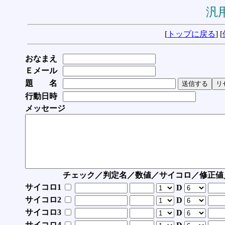
汎用
[
トップに戻る
] [
おなまえ
Ｅメール
題 名
行動日時
メッセージ
チェック／判定名／数値／サイコロ／修正値
サイコロ1
D
サイコロ2
D
サイコロ3
D
サイコロ4