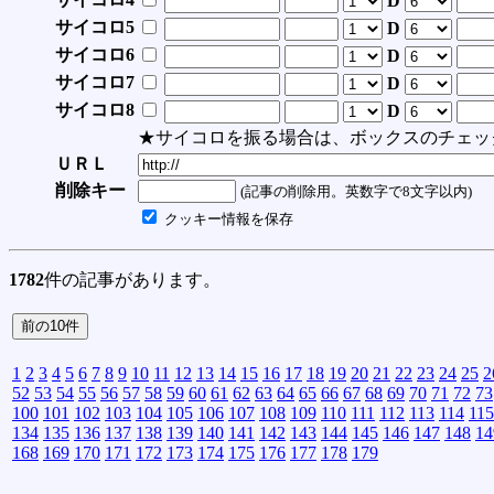
D
サイコロ5
D
サイコロ6
D
サイコロ7
D
サイコロ8
D
★サイコロを振る場合は、ボックスのチェッ
ＵＲＬ
削除キー
(記事の削除用。英数字で8文字以内)
クッキー情報を保存
1782
件の記事があります。
1
2
3
4
5
6
7
8
9
10
11
12
13
14
15
16
17
18
19
20
21
22
23
24
25
2
52
53
54
55
56
57
58
59
60
61
62
63
64
65
66
67
68
69
70
71
72
73
100
101
102
103
104
105
106
107
108
109
110
111
112
113
114
115
134
135
136
137
138
139
140
141
142
143
144
145
146
147
148
14
168
169
170
171
172
173
174
175
176
177
178
179