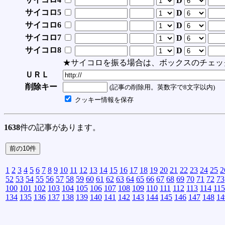
D
サイコロ5
D
サイコロ6
D
サイコロ7
D
サイコロ8
D
★サイコロを振る場合は、ボックスのチェッ
ＵＲＬ
削除キー
(記事の削除用。英数字で8文字以内)
クッキー情報を保存
1638
件の記事があります。
1
2
3
4
5
6
7
8
9
10
11
12
13
14
15
16
17
18
19
20
21
22
23
24
25
2
52
53
54
55
56
57
58
59
60
61
62
63
64
65
66
67
68
69
70
71
72
73
100
101
102
103
104
105
106
107
108
109
110
111
112
113
114
115
134
135
136
137
138
139
140
141
142
143
144
145
146
147
148
14