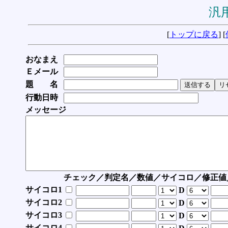
汎用
[
トップに戻る
] [
おなまえ
Ｅメール
題 名
行動日時
メッセージ
チェック／判定名／数値／サイコロ／修正値
サイコロ1
D
サイコロ2
D
サイコロ3
D
サイコロ4