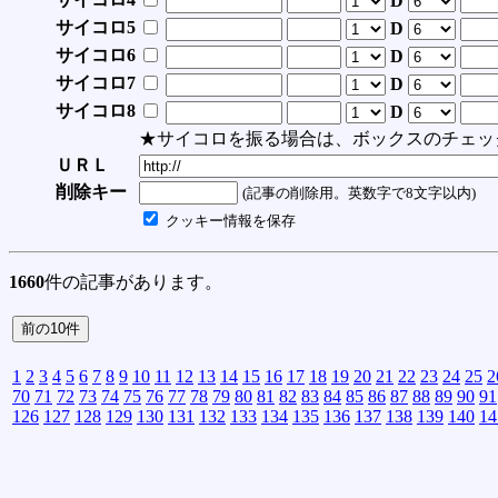
D
サイコロ5
D
サイコロ6
D
サイコロ7
D
サイコロ8
D
★サイコロを振る場合は、ボックスのチェッ
ＵＲＬ
削除キー
(記事の削除用。英数字で8文字以内)
クッキー情報を保存
1660
件の記事があります。
1
2
3
4
5
6
7
8
9
10
11
12
13
14
15
16
17
18
19
20
21
22
23
24
25
2
70
71
72
73
74
75
76
77
78
79
80
81
82
83
84
85
86
87
88
89
90
91
126
127
128
129
130
131
132
133
134
135
136
137
138
139
140
14