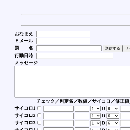
おなまえ
Ｅメール
題 名
行動日時
メッセージ
チェック／判定名／数値／サイコロ／修正値
サイコロ1
D
サイコロ2
D
サイコロ3
D
サイコロ4