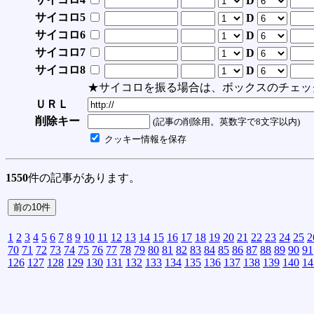
D
サイコロ5
D
サイコロ6
D
サイコロ7
D
サイコロ8
D
★サイコロを振る場合は、ボックスのチェッ
ＵＲＬ
削除キー
(記事の削除用。英数字で8文字以内)
クッキー情報を保存
1550
件の記事があります。
1
2
3
4
5
6
7
8
9
10
11
12
13
14
15
16
17
18
19
20
21
22
23
24
25
2
70
71
72
73
74
75
76
77
78
79
80
81
82
83
84
85
86
87
88
89
90
91
126
127
128
129
130
131
132
133
134
135
136
137
138
139
140
14