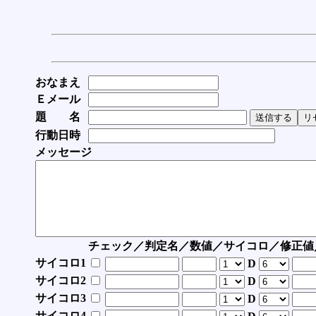
おなまえ
Ｅメール
題 名
行動日時
メッセージ
チェック／判定名／数値／サイコロ／修正値
サイコロ1
D
サイコロ2
D
サイコロ3
D
サイコロ4