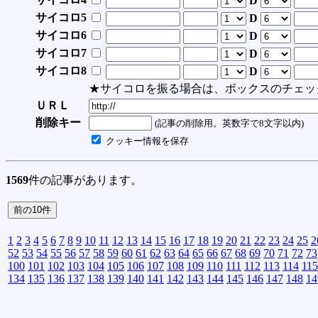
D
サイコロ5
D
サイコロ6
D
サイコロ7
D
サイコロ8
D
★サイコロを振る場合は、ボックスのチェッ
ＵＲＬ
削除キー
(記事の削除用。英数字で8文字以内)
クッキー情報を保存
1569
件の記事があります。
1
2
3
4
5
6
7
8
9
10
11
12
13
14
15
16
17
18
19
20
21
22
23
24
25
2
52
53
54
55
56
57
58
59
60
61
62
63
64
65
66
67
68
69
70
71
72
73
100
101
102
103
104
105
106
107
108
109
110
111
112
113
114
115
134
135
136
137
138
139
140
141
142
143
144
145
146
147
148
14