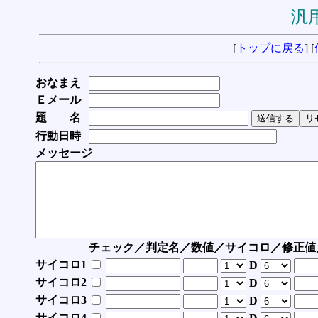
汎用
[
トップに戻る
] [
おなまえ
Ｅメール
題 名
行動日時
メッセージ
チェック／判定名／数値／サイコロ／修正値
サイコロ1
D
サイコロ2
D
サイコロ3
D
サイコロ4