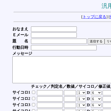
汎用
[
トップに戻る
] [
おなまえ
Ｅメール
題 名
行動日時
メッセージ
チェック／判定名／数値／サイコロ／修正値
サイコロ1
D
サイコロ2
D
サイコロ3
D
サイコロ4