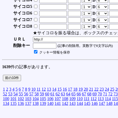
D
サイコロ5
D
サイコロ6
D
サイコロ7
D
サイコロ8
D
★サイコロを振る場合は、ボックスのチェッ
ＵＲＬ
削除キー
(記事の削除用。英数字で8文字以内)
クッキー情報を保存
1639
件の記事があります。
1
2
3
4
5
6
7
8
9
10
11
12
13
14
15
16
17
18
19
20
21
22
23
24
25
2
52
53
54
55
56
57
58
59
60
61
62
63
64
65
66
67
68
69
70
71
72
73
100
101
102
103
104
105
106
107
108
109
110
111
112
113
114
115
134
135
136
137
138
139
140
141
142
143
144
145
146
147
148
14