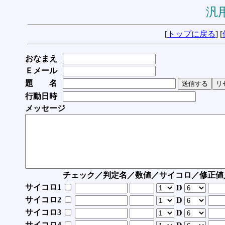
汎用
[
トップに戻る
] [
おなまえ
Ｅメール
題 名
行動日時
メッセージ
チェック／判定名／数値／サイコロ／修正値
サイコロ1
D
サイコロ2
D
サイコロ3
D
サイコロ4