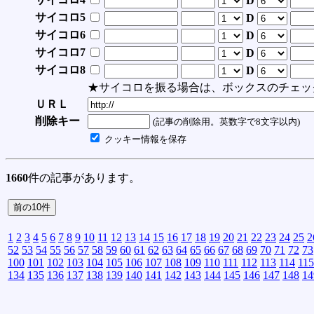
D
サイコロ5
D
サイコロ6
D
サイコロ7
D
サイコロ8
D
★サイコロを振る場合は、ボックスのチェッ
ＵＲＬ
削除キー
(記事の削除用。英数字で8文字以内)
クッキー情報を保存
1660
件の記事があります。
1
2
3
4
5
6
7
8
9
10
11
12
13
14
15
16
17
18
19
20
21
22
23
24
25
2
52
53
54
55
56
57
58
59
60
61
62
63
64
65
66
67
68
69
70
71
72
73
100
101
102
103
104
105
106
107
108
109
110
111
112
113
114
115
134
135
136
137
138
139
140
141
142
143
144
145
146
147
148
14