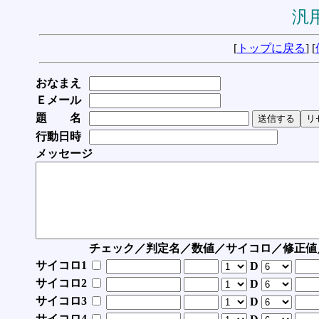
汎用
[
トップに戻る
] [
おなまえ
Ｅメール
題 名
行動日時
メッセージ
チェック／判定名／数値／サイコロ／修正値
サイコロ1
D
サイコロ2
D
サイコロ3
D
サイコロ4