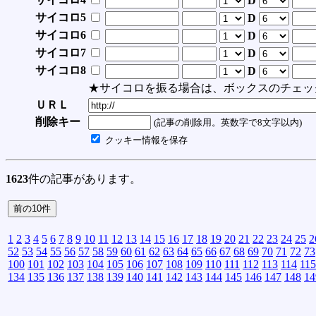
D
サイコロ5
D
サイコロ6
D
サイコロ7
D
サイコロ8
D
★サイコロを振る場合は、ボックスのチェッ
ＵＲＬ
削除キー
(記事の削除用。英数字で8文字以内)
クッキー情報を保存
1623
件の記事があります。
1
2
3
4
5
6
7
8
9
10
11
12
13
14
15
16
17
18
19
20
21
22
23
24
25
2
52
53
54
55
56
57
58
59
60
61
62
63
64
65
66
67
68
69
70
71
72
73
100
101
102
103
104
105
106
107
108
109
110
111
112
113
114
115
134
135
136
137
138
139
140
141
142
143
144
145
146
147
148
14