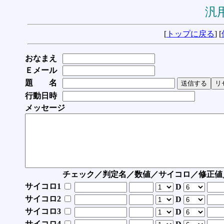
汎用
[
トップに戻る
] [
おなまえ
Ｅメール
題 名
行動日時
メッセージ
チェック／判定名／数値／サイコロ／修正値
サイコロ1
D
サイコロ2
D
サイコロ3
D
サイコロ4