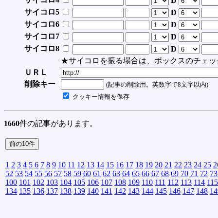
D
サイコロ5
D
サイコロ6
D
サイコロ7
D
サイコロ8
D
★サイコロを振る場合は、ボックスのチェッ
ＵＲＬ
削除キー
(記事の削除用。英数字で8文字以内)
クッキー情報を保存
1660
件の記事があります。
1
2
3
4
5
6
7
8
9
10
11
12
13
14
15
16
17
18
19
20
21
22
23
24
25
2
52
53
54
55
56
57
58
59
60
61
62
63
64
65
66
67
68
69
70
71
72
73
100
101
102
103
104
105
106
107
108
109
110
111
112
113
114
115
134
135
136
137
138
139
140
141
142
143
144
145
146
147
148
14