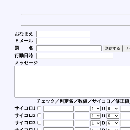
おなまえ
Ｅメール
題 名
行動日時
メッセージ
チェック／判定名／数値／サイコロ／修正値
サイコロ1
D
サイコロ2
D
サイコロ3
D
サイコロ4