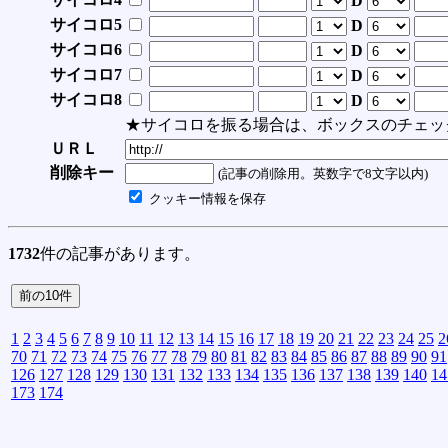
D
サイコロ5
D
サイコロ6
D
サイコロ7
D
サイコロ8
D
★サイコロを振る場合は、ボックスのチェッ
ＵＲＬ
削除キー
(記事の削除用。英数字で8文字以内)
クッキー情報を保存
1732
件の記事があります。
1
2
3
4
5
6
7
8
9
10
11
12
13
14
15
16
17
18
19
20
21
22
23
24
25
2
70
71
72
73
74
75
76
77
78
79
80
81
82
83
84
85
86
87
88
89
90
91
126
127
128
129
130
131
132
133
134
135
136
137
138
139
140
14
173
174