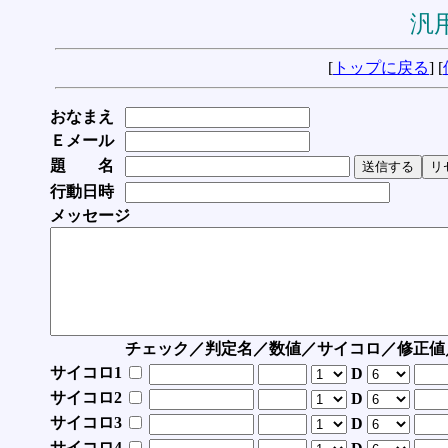
汎用
[
トップに戻る
] [
おなまえ
Ｅメール
題 名
行動日時
メッセージ
チェック／判定名／数値／サイコロ／修正値
サイコロ1
D
サイコロ2
D
サイコロ3
D
サイコロ4