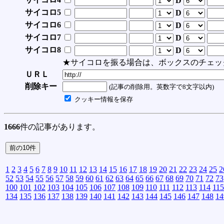
D
サイコロ5
D
サイコロ6
D
サイコロ7
D
サイコロ8
D
★サイコロを振る場合は、ボックスのチェッ
ＵＲＬ
削除キー
(記事の削除用。英数字で8文字以内)
クッキー情報を保存
1666
件の記事があります。
1
2
3
4
5
6
7
8
9
10
11
12
13
14
15
16
17
18
19
20
21
22
23
24
25
2
52
53
54
55
56
57
58
59
60
61
62
63
64
65
66
67
68
69
70
71
72
73
100
101
102
103
104
105
106
107
108
109
110
111
112
113
114
115
134
135
136
137
138
139
140
141
142
143
144
145
146
147
148
14