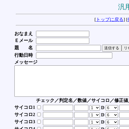
汎用
[
トップに戻る
] [
おなまえ
Ｅメール
題 名
行動日時
メッセージ
チェック／判定名／数値／サイコロ／修正値
サイコロ1
D
サイコロ2
D
サイコロ3
D
サイコロ4