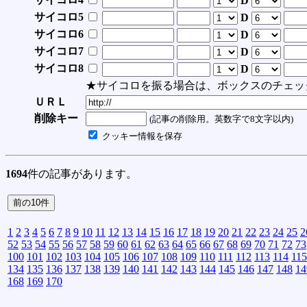
D
サイコロ5
D
サイコロ6
D
サイコロ7
D
サイコロ8
D
★サイコロを振る場合は、ボックスのチェッ
ＵＲＬ
削除キー
(記事の削除用。英数字で8文字以内)
クッキー情報を保存
1694
件の記事があります。
1
2
3
4
5
6
7
8
9
10
11
12
13
14
15
16
17
18
19
20
21
22
23
24
25
2
52
53
54
55
56
57
58
59
60
61
62
63
64
65
66
67
68
69
70
71
72
73
100
101
102
103
104
105
106
107
108
109
110
111
112
113
114
115
134
135
136
137
138
139
140
141
142
143
144
145
146
147
148
14
168
169
170