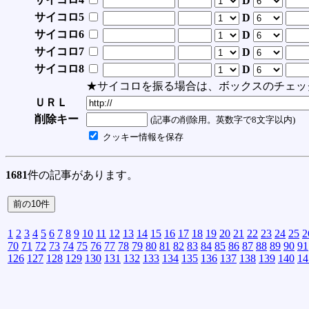
D
サイコロ5
D
サイコロ6
D
サイコロ7
D
サイコロ8
D
★サイコロを振る場合は、ボックスのチェッ
ＵＲＬ
削除キー
(記事の削除用。英数字で8文字以内)
クッキー情報を保存
1681
件の記事があります。
1
2
3
4
5
6
7
8
9
10
11
12
13
14
15
16
17
18
19
20
21
22
23
24
25
2
70
71
72
73
74
75
76
77
78
79
80
81
82
83
84
85
86
87
88
89
90
91
126
127
128
129
130
131
132
133
134
135
136
137
138
139
140
14