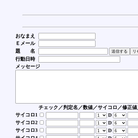
おなまえ
Ｅメール
題 名
行動日時
メッセージ
チェック／判定名／数値／サイコロ／修正値
サイコロ1
D
サイコロ2
D
サイコロ3
D
サイコロ4