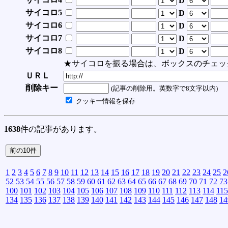
D
サイコロ5
D
サイコロ6
D
サイコロ7
D
サイコロ8
D
★サイコロを振る場合は、ボックスのチェッ
ＵＲＬ
削除キー
(記事の削除用。英数字で8文字以内)
クッキー情報を保存
1638
件の記事があります。
1
2
3
4
5
6
7
8
9
10
11
12
13
14
15
16
17
18
19
20
21
22
23
24
25
2
52
53
54
55
56
57
58
59
60
61
62
63
64
65
66
67
68
69
70
71
72
73
100
101
102
103
104
105
106
107
108
109
110
111
112
113
114
115
134
135
136
137
138
139
140
141
142
143
144
145
146
147
148
14