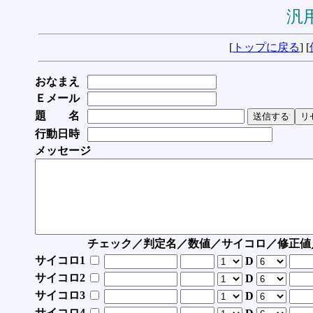
汎用
[
トップに戻る
] [
おなまえ
Ｅメール
題 名
行動日時
メッセージ
チェック／判定名／数値／サイコロ／修正値
サイコロ1
D
サイコロ2
D
サイコロ3
D
サイコロ4