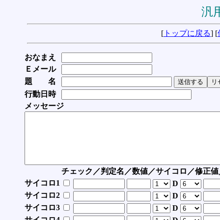
汎用
[
トップに戻る
] [
おなまえ
Ｅメール
題 名
行動日時
メッセージ
チェック／判定名／数値／サイコロ／修正値
サイコロ1
D
サイコロ2
D
サイコロ3
D
サイコロ4