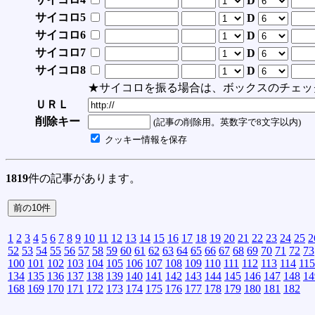
D
サイコロ5
D
サイコロ6
D
サイコロ7
D
サイコロ8
D
★サイコロを振る場合は、ボックスのチェッ
ＵＲＬ
削除キー
(記事の削除用。英数字で8文字以内)
クッキー情報を保存
1819
件の記事があります。
1
2
3
4
5
6
7
8
9
10
11
12
13
14
15
16
17
18
19
20
21
22
23
24
25
2
52
53
54
55
56
57
58
59
60
61
62
63
64
65
66
67
68
69
70
71
72
73
100
101
102
103
104
105
106
107
108
109
110
111
112
113
114
115
134
135
136
137
138
139
140
141
142
143
144
145
146
147
148
14
168
169
170
171
172
173
174
175
176
177
178
179
180
181
182