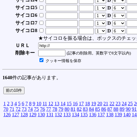
D
サイコロ5
D
サイコロ6
D
サイコロ7
D
サイコロ8
D
★サイコロを振る場合は、ボックスのチェッ
ＵＲＬ
削除キー
(記事の削除用。英数字で8文字以内)
クッキー情報を保存
1640
件の記事があります。
1
2
3
4
5
6
7
8
9
10
11
12
13
14
15
16
17
18
19
20
21
22
23
24
25
2
70
71
72
73
74
75
76
77
78
79
80
81
82
83
84
85
86
87
88
89
90
91
126
127
128
129
130
131
132
133
134
135
136
137
138
139
140
14