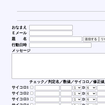
おなまえ
Ｅメール
題 名
行動日時
メッセージ
チェック／判定名／数値／サイコロ／修正値
サイコロ1
D
サイコロ2
D
サイコロ3
D
サイコロ4