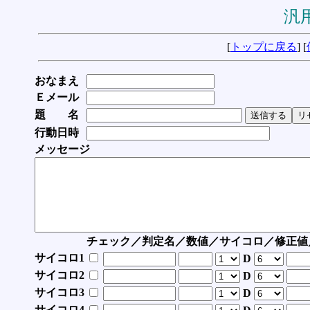
汎用
[
トップに戻る
] [
おなまえ
Ｅメール
題 名
行動日時
メッセージ
チェック／判定名／数値／サイコロ／修正値
サイコロ1
D
サイコロ2
D
サイコロ3
D
サイコロ4