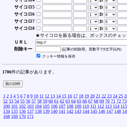
D
サイコロ5
D
サイコロ6
D
サイコロ7
D
サイコロ8
D
★サイコロを振る場合は、ボックスのチェッ
ＵＲＬ
削除キー
(記事の削除用。英数字で8文字以内)
クッキー情報を保存
1706
件の記事があります。
1
2
3
4
5
6
7
8
9
10
11
12
13
14
15
16
17
18
19
20
21
22
23
24
25
2
52
53
54
55
56
57
58
59
60
61
62
63
64
65
66
67
68
69
70
71
72
73
100
101
102
103
104
105
106
107
108
109
110
111
112
113
114
115
134
135
136
137
138
139
140
141
142
143
144
145
146
147
148
14
168
169
170
171