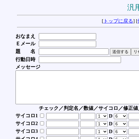
汎用
[
トップに戻る
] [
おなまえ
Ｅメール
題 名
行動日時
メッセージ
チェック／判定名／数値／サイコロ／修正値
サイコロ1
D
サイコロ2
D
サイコロ3
D
サイコロ4