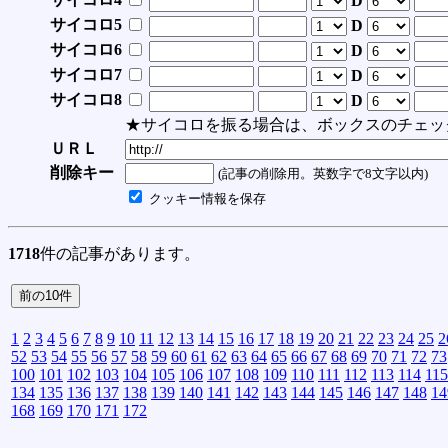
D
サイコロ5
D
サイコロ6
D
サイコロ7
D
サイコロ8
D
★サイコロを振る場合は、ボックスのチェッ
ＵＲＬ
削除キー
(記事の削除用。英数字で8文字以内)
クッキー情報を保存
1718
件の記事があります。
1
2
3
4
5
6
7
8
9
10
11
12
13
14
15
16
17
18
19
20
21
22
23
24
25
2
52
53
54
55
56
57
58
59
60
61
62
63
64
65
66
67
68
69
70
71
72
73
100
101
102
103
104
105
106
107
108
109
110
111
112
113
114
115
134
135
136
137
138
139
140
141
142
143
144
145
146
147
148
14
168
169
170
171
172