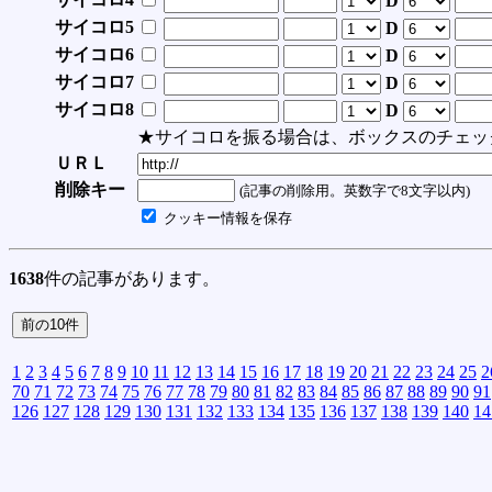
D
サイコロ5
D
サイコロ6
D
サイコロ7
D
サイコロ8
D
★サイコロを振る場合は、ボックスのチェッ
ＵＲＬ
削除キー
(記事の削除用。英数字で8文字以内)
クッキー情報を保存
1638
件の記事があります。
1
2
3
4
5
6
7
8
9
10
11
12
13
14
15
16
17
18
19
20
21
22
23
24
25
2
70
71
72
73
74
75
76
77
78
79
80
81
82
83
84
85
86
87
88
89
90
91
126
127
128
129
130
131
132
133
134
135
136
137
138
139
140
14