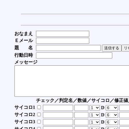
おなまえ
Ｅメール
題 名
行動日時
メッセージ
チェック／判定名／数値／サイコロ／修正値
サイコロ1
D
サイコロ2
D
サイコロ3
D
サイコロ4