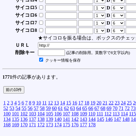
D
サイコロ5
D
サイコロ6
D
サイコロ7
D
サイコロ8
D
★サイコロを振る場合は、ボックスのチェッ
ＵＲＬ
削除キー
(記事の削除用。英数字で8文字以内)
クッキー情報を保存
1771
件の記事があります。
1
2
3
4
5
6
7
8
9
10
11
12
13
14
15
16
17
18
19
20
21
22
23
24
25
2
52
53
54
55
56
57
58
59
60
61
62
63
64
65
66
67
68
69
70
71
72
73
100
101
102
103
104
105
106
107
108
109
110
111
112
113
114
115
134
135
136
137
138
139
140
141
142
143
144
145
146
147
148
14
168
169
170
171
172
173
174
175
176
177
178