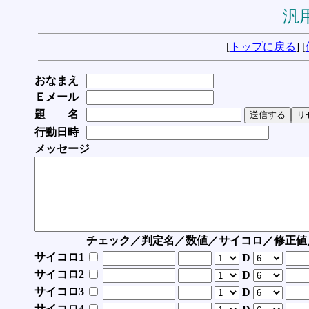
汎用
[
トップに戻る
] [
おなまえ
Ｅメール
題 名
行動日時
メッセージ
チェック／判定名／数値／サイコロ／修正値
サイコロ1
D
サイコロ2
D
サイコロ3
D
サイコロ4