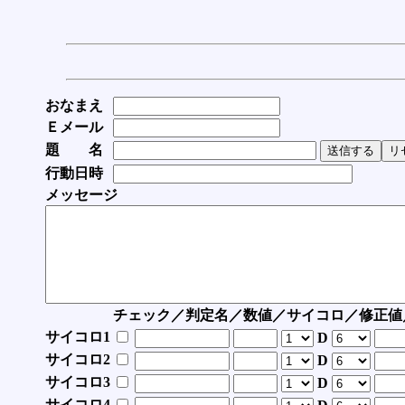
おなまえ
Ｅメール
題 名
行動日時
メッセージ
チェック／判定名／数値／サイコロ／修正値
サイコロ1
D
サイコロ2
D
サイコロ3
D
サイコロ4