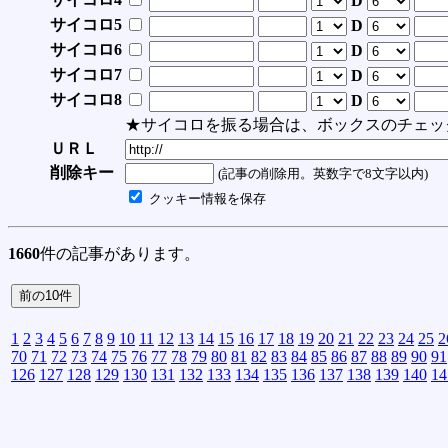
D
サイコロ5
D
サイコロ6
D
サイコロ7
D
サイコロ8
D
★サイコロを振る場合は、ボックスのチェッ
ＵＲＬ
削除キー
(記事の削除用。英数字で8文字以内)
クッキー情報を保存
1660
件の記事があります。
1
2
3
4
5
6
7
8
9
10
11
12
13
14
15
16
17
18
19
20
21
22
23
24
25
2
70
71
72
73
74
75
76
77
78
79
80
81
82
83
84
85
86
87
88
89
90
91
126
127
128
129
130
131
132
133
134
135
136
137
138
139
140
14