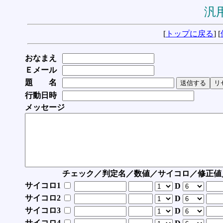
汎用
[
トップに戻る
] [
おなまえ
Ｅメール
題 名
行動日時
メッセージ
チェック／判定名／数値／サイコロ／修正値
サイコロ1
D
サイコロ2
D
サイコロ3
D
サイコロ4