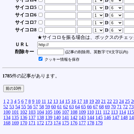
D
サイコロ5
D
サイコロ6
D
サイコロ7
D
サイコロ8
D
★サイコロを振る場合は、ボックスのチェッ
ＵＲＬ
削除キー
(記事の削除用。英数字で8文字以内)
クッキー情報を保存
1785
件の記事があります。
1
2
3
4
5
6
7
8
9
10
11
12
13
14
15
16
17
18
19
20
21
22
23
24
25
2
52
53
54
55
56
57
58
59
60
61
62
63
64
65
66
67
68
69
70
71
72
73
100
101
102
103
104
105
106
107
108
109
110
111
112
113
114
115
134
135
136
137
138
139
140
141
142
143
144
145
146
147
148
14
168
169
170
171
172
173
174
175
176
177
178
179