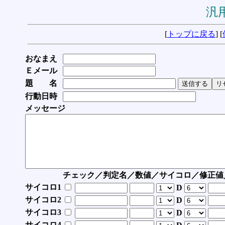
汎用
[
トップに戻る
] [
おなまえ
Ｅメール
題 名
行動日時
メッセージ
チェック／判定名／数値／サイコロ／修正値
サイコロ1
D
サイコロ2
D
サイコロ3
D
サイコロ4