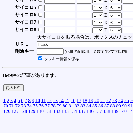
D
サイコロ5
D
サイコロ6
D
サイコロ7
D
サイコロ8
D
★サイコロを振る場合は、ボックスのチェッ
ＵＲＬ
削除キー
(記事の削除用。英数字で8文字以内)
クッキー情報を保存
1649
件の記事があります。
1
2
3
4
5
6
7
8
9
10
11
12
13
14
15
16
17
18
19
20
21
22
23
24
25
2
70
71
72
73
74
75
76
77
78
79
80
81
82
83
84
85
86
87
88
89
90
91
126
127
128
129
130
131
132
133
134
135
136
137
138
139
140
14