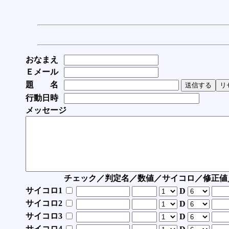
おなまえ
Ｅメール
題 名
行動日時
メッセージ
チェック／判定名／数値／サイコロ／修正値
サイコロ1
D
サイコロ2
D
サイコロ3
D
サイコロ4