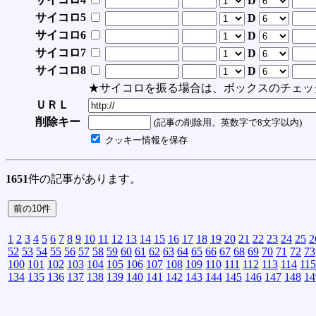
D
サイコロ5
D
サイコロ6
D
サイコロ7
D
サイコロ8
D
★サイコロを振る場合は、ボックスのチェッ
ＵＲＬ
削除キー
(記事の削除用。英数字で8文字以内)
クッキー情報を保存
1651
件の記事があります。
1
2
3
4
5
6
7
8
9
10
11
12
13
14
15
16
17
18
19
20
21
22
23
24
25
2
52
53
54
55
56
57
58
59
60
61
62
63
64
65
66
67
68
69
70
71
72
73
100
101
102
103
104
105
106
107
108
109
110
111
112
113
114
115
134
135
136
137
138
139
140
141
142
143
144
145
146
147
148
14