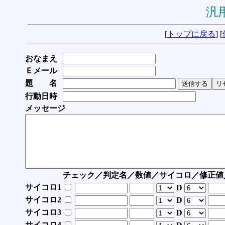
汎用
[
トップに戻る
] [
おなまえ
Ｅメール
題 名
行動日時
メッセージ
チェック／判定名／数値／サイコロ／修正値
サイコロ1
D
サイコロ2
D
サイコロ3
D
サイコロ4