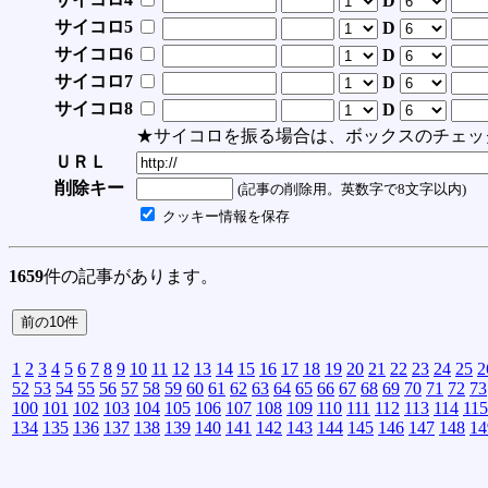
D
サイコロ5
D
サイコロ6
D
サイコロ7
D
サイコロ8
D
★サイコロを振る場合は、ボックスのチェッ
ＵＲＬ
削除キー
(記事の削除用。英数字で8文字以内)
クッキー情報を保存
1659
件の記事があります。
1
2
3
4
5
6
7
8
9
10
11
12
13
14
15
16
17
18
19
20
21
22
23
24
25
2
52
53
54
55
56
57
58
59
60
61
62
63
64
65
66
67
68
69
70
71
72
73
100
101
102
103
104
105
106
107
108
109
110
111
112
113
114
115
134
135
136
137
138
139
140
141
142
143
144
145
146
147
148
14