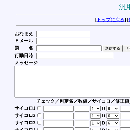
汎用
[
トップに戻る
] [
おなまえ
Ｅメール
題 名
行動日時
メッセージ
チェック／判定名／数値／サイコロ／修正値
サイコロ1
D
サイコロ2
D
サイコロ3
D
サイコロ4