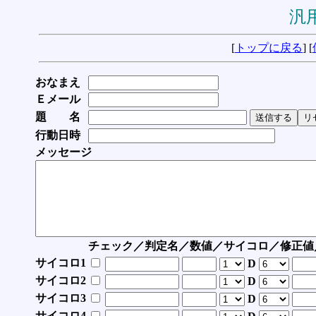
汎用
[
トップに戻る
] [
おなまえ
Ｅメール
題 名
行動日時
メッセージ
チェック／判定名／数値／サイコロ／修正値
サイコロ1
D
サイコロ2
D
サイコロ3
D
サイコロ4