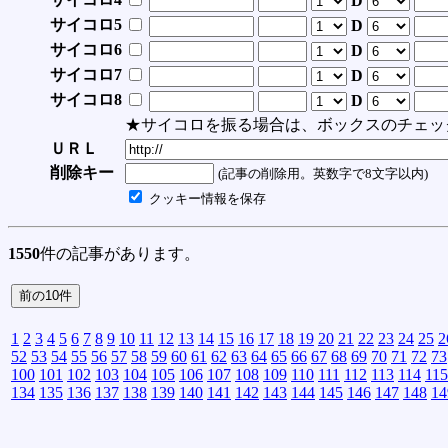
D
サイコロ5
D
サイコロ6
D
サイコロ7
D
サイコロ8
D
★サイコロを振る場合は、ボックスのチェッ
ＵＲＬ
削除キー
(記事の削除用。英数字で8文字以内)
クッキー情報を保存
1550
件の記事があります。
1
2
3
4
5
6
7
8
9
10
11
12
13
14
15
16
17
18
19
20
21
22
23
24
25
2
52
53
54
55
56
57
58
59
60
61
62
63
64
65
66
67
68
69
70
71
72
73
100
101
102
103
104
105
106
107
108
109
110
111
112
113
114
115
134
135
136
137
138
139
140
141
142
143
144
145
146
147
148
14