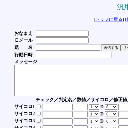
汎用
[
トップに戻る
] [
おなまえ
Ｅメール
題 名
行動日時
メッセージ
チェック／判定名／数値／サイコロ／修正値
サイコロ1
D
サイコロ2
D
サイコロ3
D
サイコロ4