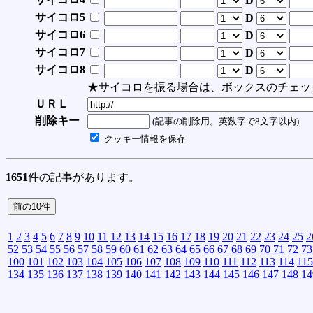
D
サイコロ5
D
サイコロ6
D
サイコロ7
D
サイコロ8
D
★サイコロを振る場合は、ボックスのチェッ
ＵＲＬ
削除キー
(記事の削除用。英数字で8文字以内)
クッキー情報を保存
1651
件の記事があります。
1
2
3
4
5
6
7
8
9
10
11
12
13
14
15
16
17
18
19
20
21
22
23
24
25
2
52
53
54
55
56
57
58
59
60
61
62
63
64
65
66
67
68
69
70
71
72
73
100
101
102
103
104
105
106
107
108
109
110
111
112
113
114
115
134
135
136
137
138
139
140
141
142
143
144
145
146
147
148
14