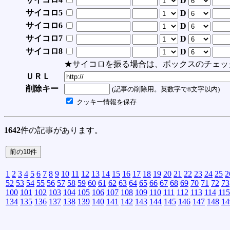
D
サイコロ5
D
サイコロ6
D
サイコロ7
D
サイコロ8
D
★サイコロを振る場合は、ボックスのチェッ
ＵＲＬ
削除キー
(記事の削除用。英数字で8文字以内)
クッキー情報を保存
1642
件の記事があります。
1
2
3
4
5
6
7
8
9
10
11
12
13
14
15
16
17
18
19
20
21
22
23
24
25
2
52
53
54
55
56
57
58
59
60
61
62
63
64
65
66
67
68
69
70
71
72
73
100
101
102
103
104
105
106
107
108
109
110
111
112
113
114
115
134
135
136
137
138
139
140
141
142
143
144
145
146
147
148
14