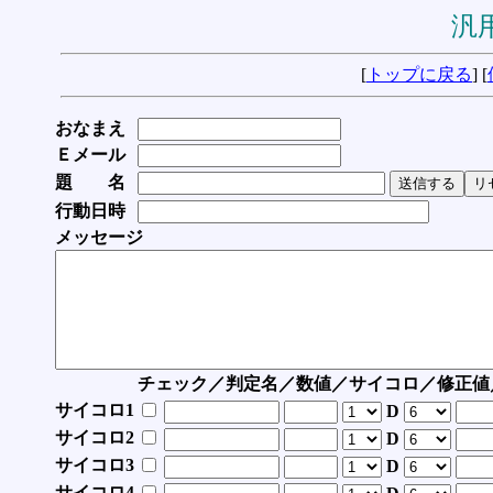
汎用
[
トップに戻る
] [
おなまえ
Ｅメール
題 名
行動日時
メッセージ
チェック／判定名／数値／サイコロ／修正値
サイコロ1
D
サイコロ2
D
サイコロ3
D
サイコロ4