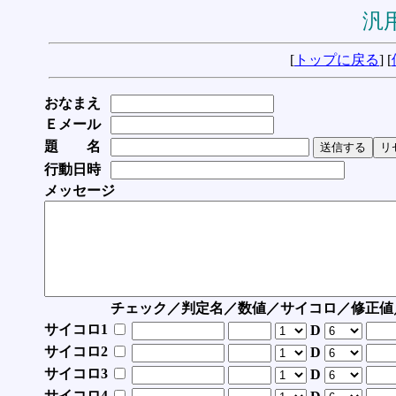
汎用
[
トップに戻る
] [
おなまえ
Ｅメール
題 名
行動日時
メッセージ
チェック／判定名／数値／サイコロ／修正値
サイコロ1
D
サイコロ2
D
サイコロ3
D
サイコロ4