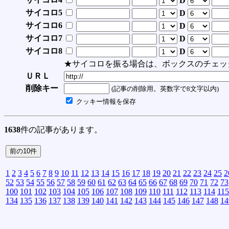
D
サイコロ5
D
サイコロ6
D
サイコロ7
D
サイコロ8
D
★サイコロを振る場合は、ボックスのチェッ
ＵＲＬ
削除キー
(記事の削除用。英数字で8文字以内)
クッキー情報を保存
1638
件の記事があります。
1
2
3
4
5
6
7
8
9
10
11
12
13
14
15
16
17
18
19
20
21
22
23
24
25
2
52
53
54
55
56
57
58
59
60
61
62
63
64
65
66
67
68
69
70
71
72
73
100
101
102
103
104
105
106
107
108
109
110
111
112
113
114
115
134
135
136
137
138
139
140
141
142
143
144
145
146
147
148
14