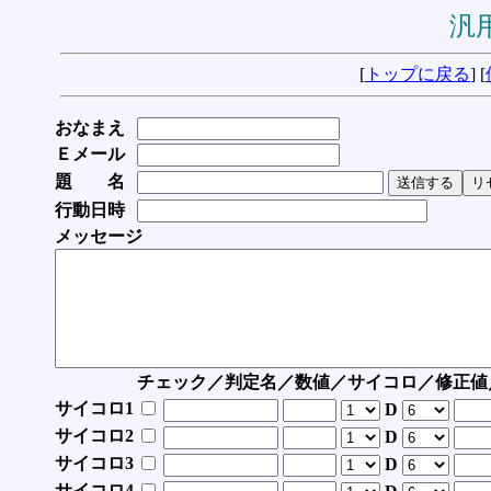
汎用
[
トップに戻る
] [
おなまえ
Ｅメール
題 名
行動日時
メッセージ
チェック／判定名／数値／サイコロ／修正値
サイコロ1
D
サイコロ2
D
サイコロ3
D
サイコロ4