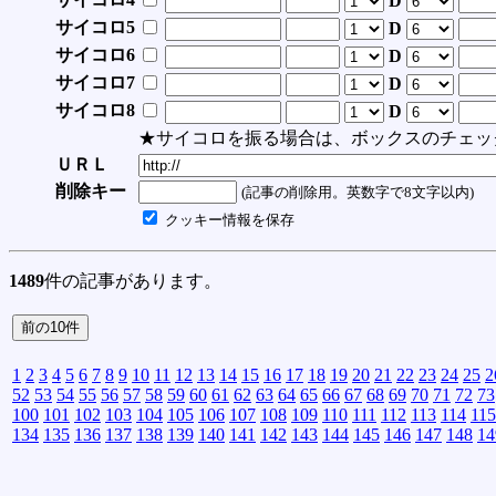
D
サイコロ5
D
サイコロ6
D
サイコロ7
D
サイコロ8
D
★サイコロを振る場合は、ボックスのチェッ
ＵＲＬ
削除キー
(記事の削除用。英数字で8文字以内)
クッキー情報を保存
1489
件の記事があります。
1
2
3
4
5
6
7
8
9
10
11
12
13
14
15
16
17
18
19
20
21
22
23
24
25
2
52
53
54
55
56
57
58
59
60
61
62
63
64
65
66
67
68
69
70
71
72
73
100
101
102
103
104
105
106
107
108
109
110
111
112
113
114
115
134
135
136
137
138
139
140
141
142
143
144
145
146
147
148
14