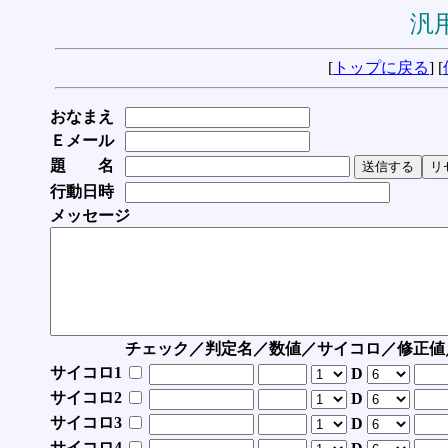
汎用
[
トップに戻る
] [
おなまえ
Ｅメール
題 名
行動日時
メッセージ
チェック／判定名／数値／サイコロ／修正値
サイコロ1
D
サイコロ2
D
サイコロ3
D
サイコロ4