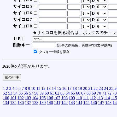
D
サイコロ5
D
サイコロ6
D
サイコロ7
D
サイコロ8
D
★サイコロを振る場合は、ボックスのチェッ
ＵＲＬ
削除キー
(記事の削除用。英数字で8文字以内)
クッキー情報を保存
1620
件の記事があります。
1
2
3
4
5
6
7
8
9
10
11
12
13
14
15
16
17
18
19
20
21
22
23
24
25
2
52
53
54
55
56
57
58
59
60
61
62
63
64
65
66
67
68
69
70
71
72
73
100
101
102
103
104
105
106
107
108
109
110
111
112
113
114
115
134
135
136
137
138
139
140
141
142
143
144
145
146
147
148
14