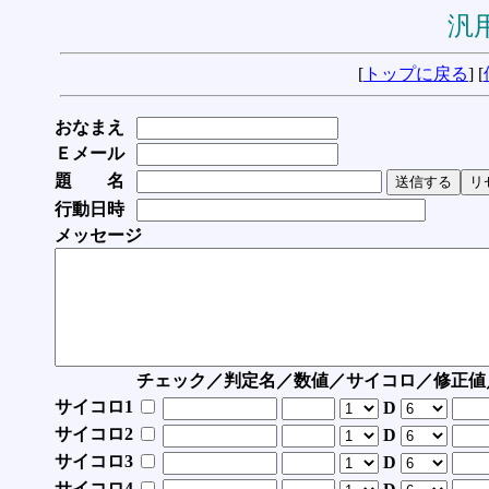
汎用
[
トップに戻る
] [
おなまえ
Ｅメール
題 名
行動日時
メッセージ
チェック／判定名／数値／サイコロ／修正値
サイコロ1
D
サイコロ2
D
サイコロ3
D
サイコロ4