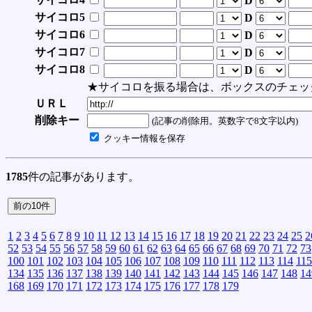
D
サイコロ5
D
サイコロ6
D
サイコロ7
D
サイコロ8
D
★サイコロを振る場合は、ボックスのチェッ
ＵＲＬ
削除キー
(記事の削除用。英数字で8文字以内)
クッキー情報を保存
1785
件の記事があります。
1
2
3
4
5
6
7
8
9
10
11
12
13
14
15
16
17
18
19
20
21
22
23
24
25
2
52
53
54
55
56
57
58
59
60
61
62
63
64
65
66
67
68
69
70
71
72
73
100
101
102
103
104
105
106
107
108
109
110
111
112
113
114
115
134
135
136
137
138
139
140
141
142
143
144
145
146
147
148
14
168
169
170
171
172
173
174
175
176
177
178
179