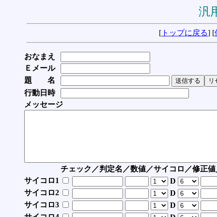
汎用
[
トップに戻る
] [
おなまえ
Ｅメール
題 名
行動日時
メッセージ
チェック／判定名／数値／サイコロ／修正値
サイコロ1
D
サイコロ2
D
サイコロ3
D
サイコロ4