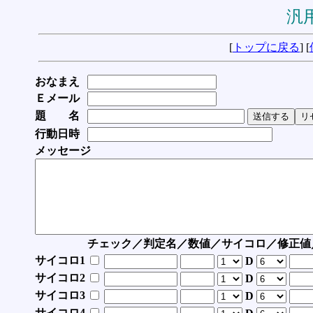
汎用
[
トップに戻る
] [
おなまえ
Ｅメール
題 名
行動日時
メッセージ
チェック／判定名／数値／サイコロ／修正値
サイコロ1
D
サイコロ2
D
サイコロ3
D
サイコロ4