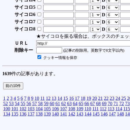
D
サイコロ5
D
サイコロ6
D
サイコロ7
D
サイコロ8
D
★サイコロを振る場合は、ボックスのチェッ
ＵＲＬ
削除キー
(記事の削除用。英数字で8文字以内)
クッキー情報を保存
1639
件の記事があります。
1
2
3
4
5
6
7
8
9
10
11
12
13
14
15
16
17
18
19
20
21
22
23
24
25
2
52
53
54
55
56
57
58
59
60
61
62
63
64
65
66
67
68
69
70
71
72
73
100
101
102
103
104
105
106
107
108
109
110
111
112
113
114
115
134
135
136
137
138
139
140
141
142
143
144
145
146
147
148
14