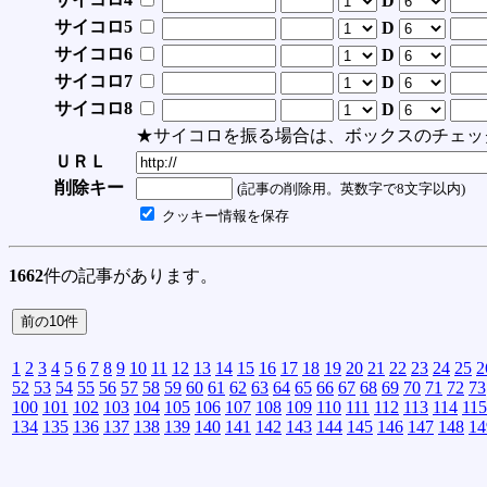
D
サイコロ5
D
サイコロ6
D
サイコロ7
D
サイコロ8
D
★サイコロを振る場合は、ボックスのチェッ
ＵＲＬ
削除キー
(記事の削除用。英数字で8文字以内)
クッキー情報を保存
1662
件の記事があります。
1
2
3
4
5
6
7
8
9
10
11
12
13
14
15
16
17
18
19
20
21
22
23
24
25
2
52
53
54
55
56
57
58
59
60
61
62
63
64
65
66
67
68
69
70
71
72
73
100
101
102
103
104
105
106
107
108
109
110
111
112
113
114
115
134
135
136
137
138
139
140
141
142
143
144
145
146
147
148
14