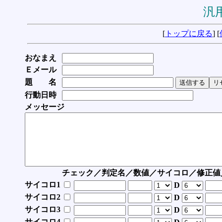
汎用
[
トップに戻る
] [
おなまえ
Ｅメール
題 名
行動日時
メッセージ
チェック／判定名／数値／サイコロ／修正値
サイコロ1
D
サイコロ2
D
サイコロ3
D
サイコロ4