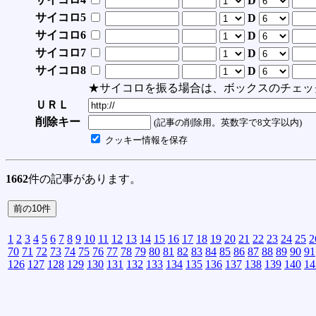
D
サイコロ5
D
サイコロ6
D
サイコロ7
D
サイコロ8
D
★サイコロを振る場合は、ボックスのチェッ
ＵＲＬ
削除キー
(記事の削除用。英数字で8文字以内)
クッキー情報を保存
1662
件の記事があります。
1
2
3
4
5
6
7
8
9
10
11
12
13
14
15
16
17
18
19
20
21
22
23
24
25
2
70
71
72
73
74
75
76
77
78
79
80
81
82
83
84
85
86
87
88
89
90
91
126
127
128
129
130
131
132
133
134
135
136
137
138
139
140
14