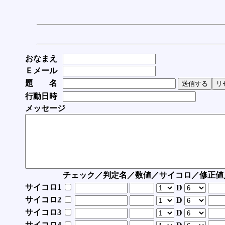
おなまえ
Ｅメール
題 名
行動日時
メッセージ
チェック／判定名／数値／サイコロ／修正値
サイコロ1
D
サイコロ2
D
サイコロ3
D
サイコロ4