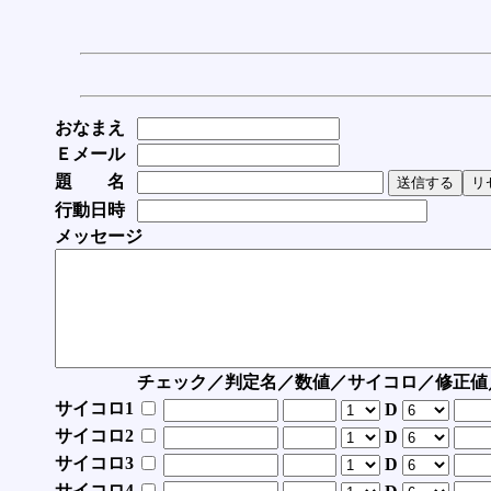
おなまえ
Ｅメール
題 名
行動日時
メッセージ
チェック／判定名／数値／サイコロ／修正値
サイコロ1
D
サイコロ2
D
サイコロ3
D
サイコロ4