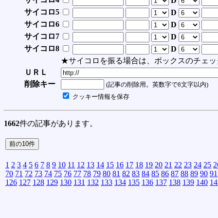
D
サイコロ5
D
サイコロ6
D
サイコロ7
D
サイコロ8
D
★サイコロを振る場合は、ボックスのチェッ
ＵＲＬ
削除キー
(記事の削除用。英数字で8文字以内)
クッキー情報を保存
1662
件の記事があります。
1
2
3
4
5
6
7
8
9
10
11
12
13
14
15
16
17
18
19
20
21
22
23
24
25
2
70
71
72
73
74
75
76
77
78
79
80
81
82
83
84
85
86
87
88
89
90
91
126
127
128
129
130
131
132
133
134
135
136
137
138
139
140
14