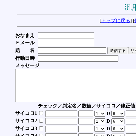
汎用
[
トップに戻る
] [
おなまえ
Ｅメール
題 名
行動日時
メッセージ
チェック／判定名／数値／サイコロ／修正値
サイコロ1
D
サイコロ2
D
サイコロ3
D
サイコロ4