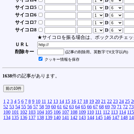
D
サイコロ5
D
サイコロ6
D
サイコロ7
D
サイコロ8
D
★サイコロを振る場合は、ボックスのチェッ
ＵＲＬ
削除キー
(記事の削除用。英数字で8文字以内)
クッキー情報を保存
1638
件の記事があります。
1
2
3
4
5
6
7
8
9
10
11
12
13
14
15
16
17
18
19
20
21
22
23
24
25
2
52
53
54
55
56
57
58
59
60
61
62
63
64
65
66
67
68
69
70
71
72
73
100
101
102
103
104
105
106
107
108
109
110
111
112
113
114
115
134
135
136
137
138
139
140
141
142
143
144
145
146
147
148
14