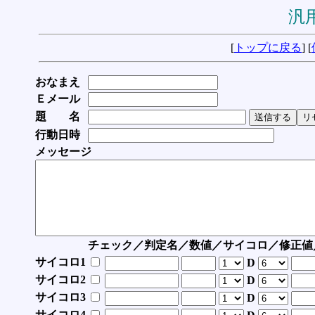
汎用
[
トップに戻る
] [
おなまえ
Ｅメール
題 名
行動日時
メッセージ
チェック／判定名／数値／サイコロ／修正値
サイコロ1
D
サイコロ2
D
サイコロ3
D
サイコロ4