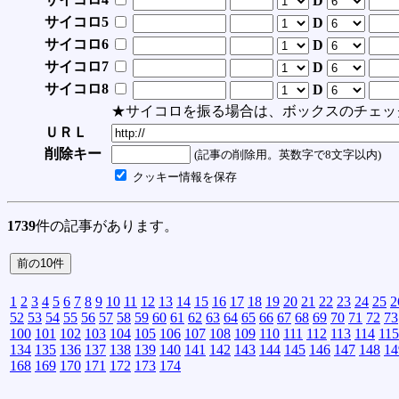
D
サイコロ5
D
サイコロ6
D
サイコロ7
D
サイコロ8
D
★サイコロを振る場合は、ボックスのチェッ
ＵＲＬ
削除キー
(記事の削除用。英数字で8文字以内)
クッキー情報を保存
1739
件の記事があります。
1
2
3
4
5
6
7
8
9
10
11
12
13
14
15
16
17
18
19
20
21
22
23
24
25
2
52
53
54
55
56
57
58
59
60
61
62
63
64
65
66
67
68
69
70
71
72
73
100
101
102
103
104
105
106
107
108
109
110
111
112
113
114
115
134
135
136
137
138
139
140
141
142
143
144
145
146
147
148
14
168
169
170
171
172
173
174