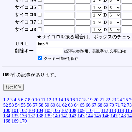
D
サイコロ5
D
サイコロ6
D
サイコロ7
D
サイコロ8
D
★サイコロを振る場合は、ボックスのチェッ
ＵＲＬ
削除キー
(記事の削除用。英数字で8文字以内)
クッキー情報を保存
1692
件の記事があります。
1
2
3
4
5
6
7
8
9
10
11
12
13
14
15
16
17
18
19
20
21
22
23
24
25
2
52
53
54
55
56
57
58
59
60
61
62
63
64
65
66
67
68
69
70
71
72
73
100
101
102
103
104
105
106
107
108
109
110
111
112
113
114
115
134
135
136
137
138
139
140
141
142
143
144
145
146
147
148
14
168
169
170