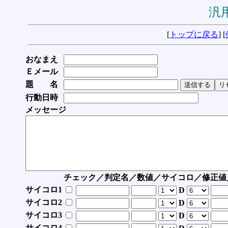
汎用
[
トップに戻る
] [
おなまえ
Ｅメール
題 名
行動日時
メッセージ
チェック／判定名／数値／サイコロ／修正値
サイコロ1
D
サイコロ2
D
サイコロ3
D
サイコロ4