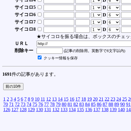
D
サイコロ5
D
サイコロ6
D
サイコロ7
D
サイコロ8
D
★サイコロを振る場合は、ボックスのチェッ
ＵＲＬ
削除キー
(記事の削除用。英数字で8文字以内)
クッキー情報を保存
1691
件の記事があります。
1
2
3
4
5
6
7
8
9
10
11
12
13
14
15
16
17
18
19
20
21
22
23
24
25
2
70
71
72
73
74
75
76
77
78
79
80
81
82
83
84
85
86
87
88
89
90
91
126
127
128
129
130
131
132
133
134
135
136
137
138
139
140
14