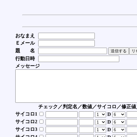
おなまえ
Ｅメール
題 名
行動日時
メッセージ
チェック／判定名／数値／サイコロ／修正値
サイコロ1
D
サイコロ2
D
サイコロ3
D
サイコロ4