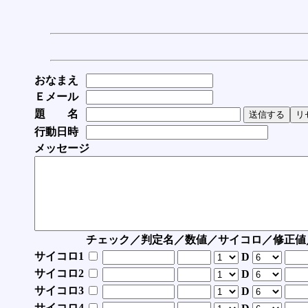
おなまえ
Ｅメール
題 名
行動日時
メッセージ
チェック／判定名／数値／サイコロ／修正値
サイコロ1
D
サイコロ2
D
サイコロ3
D
サイコロ4