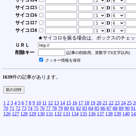
D
サイコロ5
D
サイコロ6
D
サイコロ7
D
サイコロ8
D
★サイコロを振る場合は、ボックスのチェッ
ＵＲＬ
削除キー
(記事の削除用。英数字で8文字以内)
クッキー情報を保存
1639
件の記事があります。
1
2
3
4
5
6
7
8
9
10
11
12
13
14
15
16
17
18
19
20
21
22
23
24
25
2
70
71
72
73
74
75
76
77
78
79
80
81
82
83
84
85
86
87
88
89
90
91
126
127
128
129
130
131
132
133
134
135
136
137
138
139
140
14