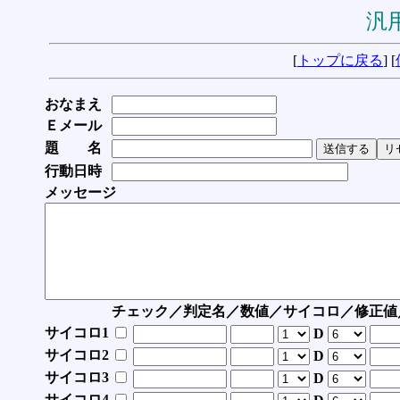
汎用
[
トップに戻る
] [
おなまえ
Ｅメール
題 名
行動日時
メッセージ
チェック／判定名／数値／サイコロ／修正値
サイコロ1
D
サイコロ2
D
サイコロ3
D
サイコロ4