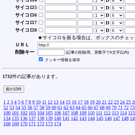
D
サイコロ5
D
サイコロ6
D
サイコロ7
D
サイコロ8
D
★サイコロを振る場合は、ボックスのチェッ
ＵＲＬ
削除キー
(記事の削除用。英数字で8文字以内)
クッキー情報を保存
1732
件の記事があります。
1
2
3
4
5
6
7
8
9
10
11
12
13
14
15
16
17
18
19
20
21
22
23
24
25
2
52
53
54
55
56
57
58
59
60
61
62
63
64
65
66
67
68
69
70
71
72
73
100
101
102
103
104
105
106
107
108
109
110
111
112
113
114
115
134
135
136
137
138
139
140
141
142
143
144
145
146
147
148
14
168
169
170
171
172
173
174